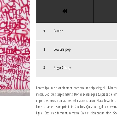
Passion
Low Life pop
Sugar Cherry
Lorem ipsum dolor sit amet, consectetur adipiscing elit. Mauri
massa. Sed quis turpis mauris. Donec scelerisque turpis sed elem
imperdiet eros, non laoreet est mauris id arcu. Phasellus ante d
fames ac ante ipsum primis in faucibus. Quisque ligula ex, viverra
ligula. Cras vitae fermentum massa. Cras et elementum nibh. Sed 