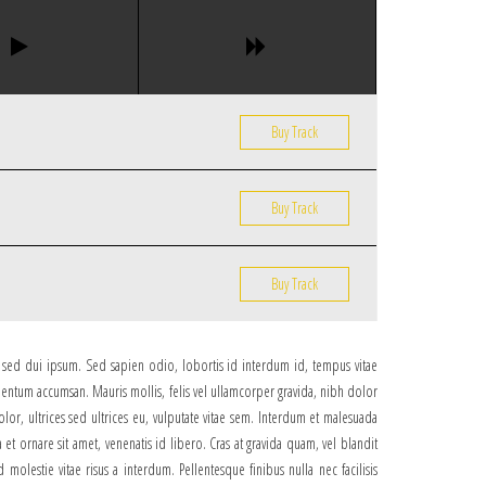
Buy Track
Buy Track
Buy Track
s sed dui ipsum. Sed sapien odio, lobortis id interdum id, tempus vitae
entum accumsan. Mauris mollis, felis vel ullamcorper gravida, nibh dolor
olor, ultrices sed ultrices eu, vulputate vitae sem. Interdum et malesuada
 et ornare sit amet, venenatis id libero. Cras at gravida quam, vel blandit
molestie vitae risus a interdum. Pellentesque finibus nulla nec facilisis